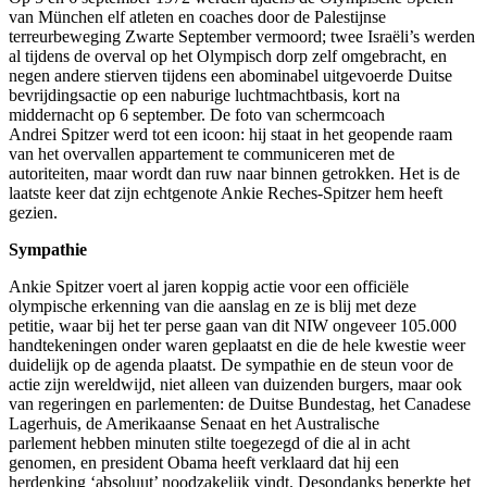
van München elf atleten en coaches door de Palestijnse
terreurbeweging Zwarte September vermoord; twee Israëli’s werden
al tijdens de overval op het Olympisch dorp zelf omgebracht, en
negen andere stierven tijdens een abominabel uitgevoerde Duitse
bevrijdingsactie op een naburige luchtmachtbasis, kort na
middernacht op 6 september. De foto van schermcoach
Andrei Spitzer werd tot een icoon: hij staat in het geopende raam
van het overvallen appartement te communiceren met de
autoriteiten, maar wordt dan ruw naar binnen getrokken. Het is de
laatste keer dat zijn echtgenote Ankie Reches-Spitzer hem heeft
gezien.
Sympathie
Ankie Spitzer voert al jaren koppig actie voor een officiële
olympische erkenning van die aanslag en ze is blij met deze
petitie, waar bij het ter perse gaan van dit NIW ongeveer 105.000
handtekeningen onder waren geplaatst en die de hele kwestie weer
duidelijk op de agenda plaatst. De sympathie en de steun voor de
actie zijn wereldwijd, niet alleen van duizenden burgers, maar ook
van regeringen en parlementen: de Duitse Bundestag, het Canadese
Lagerhuis, de Amerikaanse Senaat en het Australische
parlement hebben minuten stilte toegezegd of die al in acht
genomen, en president Obama heeft verklaard dat hij een
herdenking ‘absoluut’ noodzakelijk vindt. Desondanks beperkte het