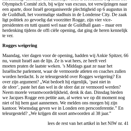
Olympisch Comité zich, bij wijze van excuus, tot verwijzingen naar
een aparte, door Israël georganiseerde plechtigheid op 6 augustus in
de Guildhall, het voormalige stadhuis in de Londense City. De zaak
ligt politiek zo gevoelig dat voorzitter Rogge, zijn vier vice-
presidenten en tutti quanti wel naar de Guildhall gaan – maar een
herdenking tijdens de offi ciële opening, dat ging de heren kennelijk
te ver.
Rogges weigering
Maandag, vier dagen voor de opening, hadden wij Ankie Spitzer, 66
nu, vanuit Israël aan de lijn. Ze is wat hees, ze heeft veel
moeten praten de laatste weken. ’s Middags gaat ze naar het
Israëlische parlement, waar de vermoorde atleten en coaches zullen
worden herdacht. Is ze teleurgesteld over Rogges weigering? En
over zijn argument? „Wat bedoelt hij eigenlijk, ‘past niet in
de sfeer’, paste het dan wel in de sfeer dat ze vermoord werden?
Neem morele verantwoordelijkheid, denk ik dan. Dinsdag bieden
we Jacques Rogge een petitie aan, al weten we op dit moment nog
niet of hij hem gaat aannemen. We melden ons morgen bij zijn
kantoor. Woensdag geven we in Londen een persconferentie.” En
teleurgesteld? „We krijgen dit soort antwoorden al 38 jaar.”
lees de rest van het artikel in het NIW nr. 41