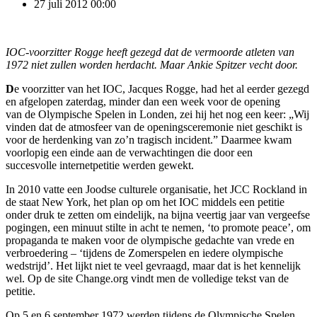
27 juli 2012
00:00
IOC-voorzitter Rogge heeft gezegd dat de vermoorde atleten van
1972 niet zullen worden herdacht. Maar Ankie Spitzer vecht door.
D
e voorzitter van het IOC, Jacques Rogge, had het al eerder gezegd
en afgelopen zaterdag, minder dan een week voor de opening
van de Olympische Spelen in Londen, zei hij het nog een keer: „Wij
vinden dat de atmosfeer van de openingsceremonie niet geschikt is
voor de herdenking van zo’n tragisch incident.” Daarmee kwam
voorlopig een einde aan de verwachtingen die door een
succesvolle internetpetitie werden gewekt.
In 2010 vatte een Joodse culturele organisatie, het JCC Rockland in
de staat New York, het plan op om het IOC middels een petitie
onder druk te zetten om eindelijk, na bijna veertig jaar van vergeefse
pogingen, een minuut stilte in acht te nemen, ‘to promote peace’, om
propaganda te maken voor de olympische gedachte van vrede en
verbroedering – ‘tijdens de Zomerspelen en iedere olympische
wedstrijd’. Het lijkt niet te veel gevraagd, maar dat is het kennelijk
wel. Op de site Change.org vindt men de volledige tekst van de
petitie.
Op 5 en 6 september 1972 werden tijdens de Olympische Spelen