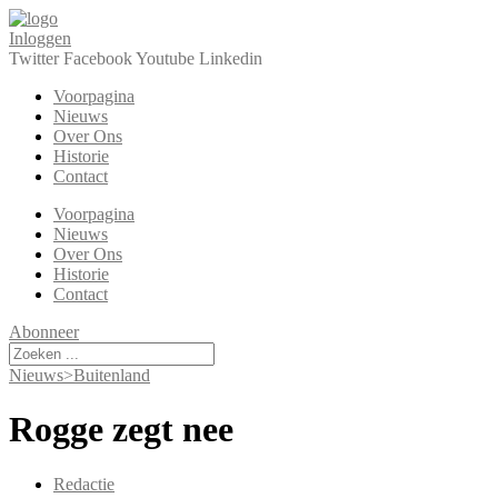
Ga
naar
Inloggen
de
Twitter
Facebook
Youtube
Linkedin
inhoud
Voorpagina
Nieuws
Over Ons
Historie
Contact
Voorpagina
Nieuws
Over Ons
Historie
Contact
Abonneer
Search
...
Nieuws>Buitenland
Rogge zegt nee
Redactie