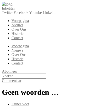
Ga
naar
Inloggen
de
Twitter
Facebook
Youtube
Linkedin
inhoud
Voorpagina
Nieuws
Over Ons
Historie
Contact
Voorpagina
Nieuws
Over Ons
Historie
Contact
Abonneer
Search
...
Commentaar
Geen woorden …
Esther Voet