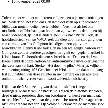
16 november 2023
00:00
Tolereer niet wat niet te tolereren valt, zei een wijs mens ooit tegen
me. Nederland, het land dat zich laat voorstaan op zijn tolerantie,
blijkt daar nogal moeite mee te hebben. Nee, niet als het om
moslimhaat of lhbt-haat gaat hoor, dan zijn we er als de kippen bij.
Maar Jodenhaat, tja, dat is anders, hè? Kijk naar Pieter Klok, de
hoofdredacteur van
de Volkskrant
, die diep door het stof ging toen
een cartoon van Jos Collignon beledigend zou zijn voor
Marokkanen. Lenny Kuhr trok zich na een walgelijke cartoon van
Collignon zonder verdere gevolgen, terug uit een gepland artikel in
Kloks krant. De hoofdredacteur schreef haar: “Dat een deel van de
lezers denkt dat deze cartoon het antisemitisme aanwakkert gaat me
dus zeer aan het hart. Sterker. Het doet me pijn.” Maar ja, vrijheid
van meningsuiting, hè? Geachte heer Klok, ik hoop dat u nog lang
last zult hebben van deze splinter in uw derrière en een adviesje:
onthoudt u zich verder van dit soort zalvende huichelarij.
Kijk naar de NS: bezetting van de stationshallen is tegen de
huisregels. Maar terwijl de haatsalvo’s tegen de plafonds schalden,
deed u niets, president-directeur Koolmees. U heeft een mandaat,
maar u bleef laf wijzen naar de gemeentebesturen. Die reageerden
niet, dus dat was het dan. Op Schiphol verklaarde de marechaussee