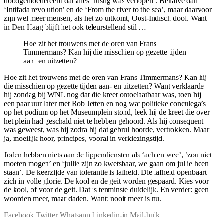
doodgemoedereerd dat alles ‘rustig was verlopen’. Behalve dan
‘Intifada revolution’ en de ‘From the river to the sea’, maar daarvoor
zijn wel meer mensen, als het zo uitkomt, Oost-Indisch doof. Want
in Den Haag blijft het ook teleurstellend stil …
Hoe zit het trouwens met de oren van Frans
Timmermans? Kan hij die misschien op gezette tijden
aan- en uitzetten?
Hoe zit het trouwens met de oren van Frans Timmermans? Kan hij
die misschien op gezette tijden aan- en uitzetten? Want verklaarde
hij zondag bij WNL nog dat die kreet ontoelaatbaar was, toen hij
een paar uur later met Rob Jetten en nog wat politieke conculega’s
op het podium op het Museumplein stond, leek hij de kreet die over
het plein had geschald niet te hebben gehoord. Als hij consequent
was geweest, was hij zodra hij dat gebrul hoorde, vertrokken. Maar
ja, moeilijk hoor, principes, vooral in verkiezingstijd.
Joden hebben niets aan de lippendiensten als ‘ach en wee’, ‘zou niet
moeten mogen’ en ‘jullie zijn zo kwetsbaar, we gaan om jullie heen
staan’. De keerzijde van tolerantie is lafheid. Die lafheid openbaart
zich in volle glorie. De kool en de geit worden gespaard. Kies voor
de kool, of voor de geit. Dat is tenminste duidelijk. En verder: geen
woorden meer, maar daden. Want: nooit meer is nu.
Facebook
Twitter
Whatsapp
Linkedin-in
Mail-bulk